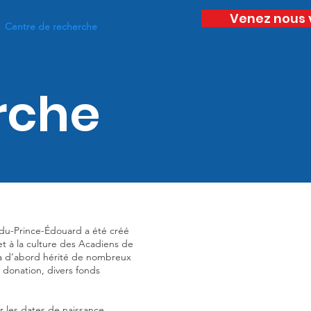
Venez nous 
Centre de recherche
rche
e-du-Prince-Édouard a été créé
 et à la culture des Acadiens de
e a d’abord hérité de nombreux
 donation, divers fonds
 les dates de naissance,