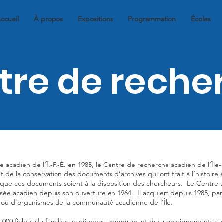
ccueil
À propos
Expositions
Programmation
Écoles
tre de reche
 acadien de l’Î.-P.-É. en 1985, le Centre de recherche acadien de l’Îl
t de la conservation des documents d’archives qui ont trait à l’histoire
rer que ces documents soient à la disposition des chercheurs. Le Centr
e acadien depuis son ouverture en 1964. Il acquiert depuis 1985, par
s ou d’organismes de la communauté acadienne de l’Île.
000 fiches de familles acadiennes, comprenant des renseignements sur