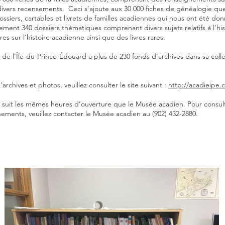
divers recensements. Ceci s’ajoute aux 30 000 fiches de généalogie que
 dossiers, cartables et livrets de familles acadiennes qui nous ont été d
ent 340 dossiers thématiques comprenant divers sujets relatifs à l’hi
res sur l’histoire acadienne ainsi que des livres rares.
de l’Île-du-Prince-Édouard a plus de 230 fonds d’archives dans sa coll
rchives et photos, veuillez consulter le site suivant :
http://acadieipe.
 suit les mêmes heures d’ouverture que le Musée acadien. Pour consu
ements, veuillez contacter le Musée acadien au (902) 432-2880.