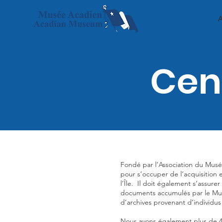
A
Cen
Fondé par l’Association du Musée
pour s’occuper de l’acquisition e
l’Île. Il doit également s’assu
documents accumulés par le Musé
d’archives provenant d’individu
Nous avons également plus de 4 