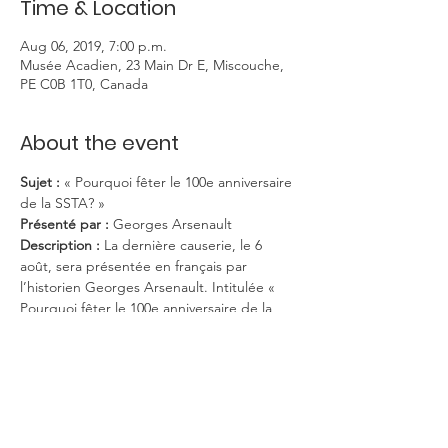
Time & Location
Aug 06, 2019, 7:00 p.m.
Musée Acadien, 23 Main Dr E, Miscouche,
PE C0B 1T0, Canada
About the event
Sujet :
 « Pourquoi fêter le 100e anniversaire 
de la SSTA? »
Présenté par : 
Georges Arsenault
Description : 
La dernière causerie, le 6 
août, sera présentée en français par 
l’historien Georges Arsenault. Intitulée « 
Pourquoi fêter le 100e anniversaire de la 
SSTA? », la causerie portera sur l’histoire de 
la Société Saint-Thomas d’Aquin et sur le 
rôle capital qu’elle a joué dans le 
développement de la communauté 
acadienne et française de l’île.
Présentation en français